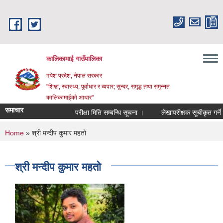
Skip to main content
कालिकामाई गाउँपालिका
मधेश प्रदेश, नेपाल सरकार
"शिक्षा, स्वास्थ्य, पूर्वाधार र व्यपार; सुन्दर, समृद्ध तथा समुन्नत
कालिकामाईको आधार"
समाचार
परीक्षा मिति सम्बन्धि सूचना ।
लेखापरीक्षक सूचीकृत गर्ने सम्
You are here
Home
» श्री मन्दीप कुमार महतो
श्री मन्दीप कुमार महतो