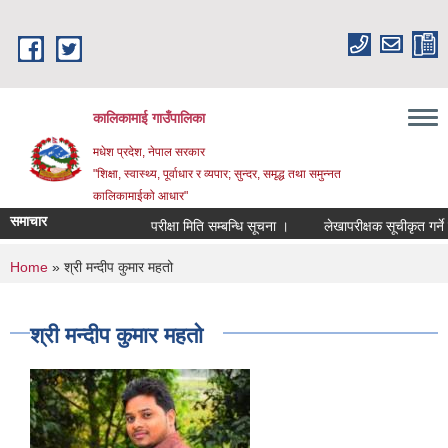
Skip to main content
कालिकामाई गाउँपालिका
मधेश प्रदेश, नेपाल सरकार
"शिक्षा, स्वास्थ्य, पूर्वाधार र व्यपार; सुन्दर, समृद्ध तथा समुन्नत
कालिकामाईको आधार"
समाचार
परीक्षा मिति सम्बन्धि सूचना ।
लेखापरीक्षक सूचीकृत गर्ने सम्
You are here
Home
» श्री मन्दीप कुमार महतो
श्री मन्दीप कुमार महतो