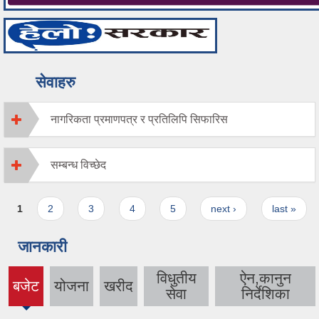
सेवाहरु
नागरिकता प्रमाणपत्र र प्रतिलिपि सिफारिस
सम्बन्ध विच्छेद
Pages
1
2
3
4
5
next ›
last »
जानकारी
विधुतीय
ऐन,कानुन
बजेट
योजना
खरीद
(active
सेवा
निर्देशिका
tab)