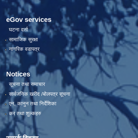
eGov services
घटना दर्ता
सामाजिक सुरक्षा
नागरिक वडापत्र
Notices
सूचना तथा समाचार
सार्वजनिक खरीद /बोलपत्र सूचना
एन, कानुन तथा निर्देशिका
कर तथा शुल्कहरु