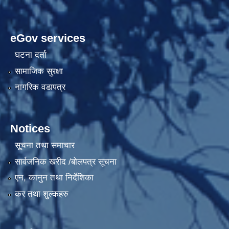
eGov services
घटना दर्ता
सामाजिक सुरक्षा
नागरिक वडापत्र
Notices
सूचना तथा समाचार
सार्वजनिक खरीद /बोलपत्र सूचना
एन, कानुन तथा निर्देशिका
कर तथा शुल्कहरु