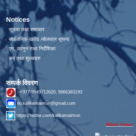
Notices
सूचना तथा समाचार
सार्वजनिक खरीद /बोलपत्र सूचना
एन, कानुन तथा निर्देशिका
कर तथा शुल्कहरु
सम्पर्क विवरण
:-+977-9849712620, 9866383193
ito.kalikamaimun@gmail.com
https://twitter.com/kalikamaimun
Website Visitors