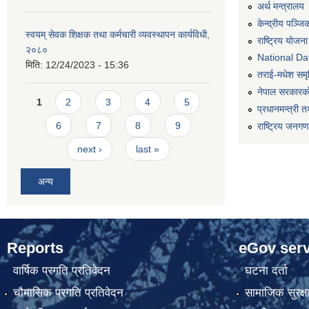
अर्थ मन्त्रालय
केन्द्रीय पञ्ज
स्वयम् सेवक शिक्षक तथा कर्मचारी व्यवस्थापन कार्यविधी,
राष्ट्रिय योजन
२०८०
National Dat
मिति:
12/24/2023 - 15:36
तराई-मधेश समृद्
नेपाल सरकारको
Pages
1
2
3
4
5
प्रधानमन्त्री त
6
7
8
9
राष्ट्रिय जनग
next ›
last »
अन्य
Reports
eGov serv
वार्षिक प्रगति प्रतिवेदन
घटना दर्ता
चौमासिक प्रगति प्रतिवेदन
सामाजिक सुरक्ष