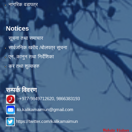
नागरिक वडापत्र
Notices
सूचना तथा समाचार
सार्वजनिक खरीद /बोलपत्र सूचना
एन, कानुन तथा निर्देशिका
कर तथा शुल्कहरु
सम्पर्क विवरण
:-+977-9849712620, 9866383193
ito.kalikamaimun@gmail.com
https://twitter.com/kalikamaimun
Website Visitors