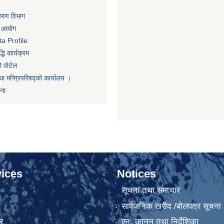
िकरण विभाग
ा आयोग
a Profile
धि कार्यक्रम
 पोर्टल
था मन्त्रिपरिषद्को कार्यालय ।
णना
ices
Notices
सूचना तथा समाचार
ा
सार्वजनिक खरीद /बोलपत्र सूचना
र
एन, कानुन तथा निर्देशिका