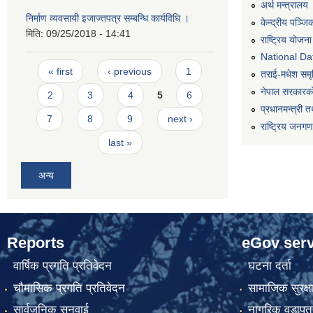
अर्थ मन्त्रालय
निर्माण व्यवसायी इजाज्तपत्र सम्बन्धि कार्यविधि ।
केन्द्रीय पञ्ज
मिति:
09/25/2018 - 14:41
राष्ट्रिय योजन
National Dat
Pages
« first
‹ previous
1
तराई-मधेश समृद्
नेपाल सरकारको
2
3
4
5
6
प्रधानमन्त्री त
7
8
9
next ›
राष्ट्रिय जनग
last »
अन्य
Reports
eGov serv
वार्षिक प्रगति प्रतिवेदन
घटना दर्ता
चौमासिक प्रगति प्रतिवेदन
सामाजिक सुरक्ष
सार्वजनिक सुनुवाई
नागरिक वडापत्