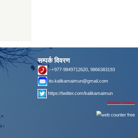
सम्पर्क विवरण
:-+977-9849712620, 9866383193
ito.kalikamaimun@gmail.com
https://twitter.com/kalikamaimun
Website Visitors