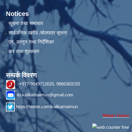
Notices
सूचना तथा समाचार
सार्वजनिक खरीद /बोलपत्र सूचना
एन, कानुन तथा निर्देशिका
कर तथा शुल्कहरु
सम्पर्क विवरण
:-+977-9849712620, 9866383193
ito.kalikamaimun@gmail.com
https://twitter.com/kalikamaimun
Website Visitors