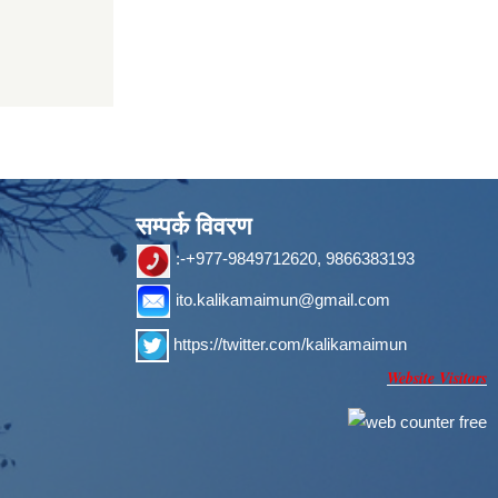
सम्पर्क विवरण
:-+977-9849712620, 9866383193
ito.kalikamaimun@gmail.com
https://twitter.com/kalikamaimun
Website Visitors