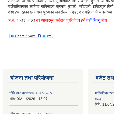
फैलिएको यो गाउँपालिका समथर भू-भागबाट मिलेर बनेको हुनाले यो गाउँ
गाउँपालिकाका साविक गाविसहरु क्रमश: मुडली, भेडिहारी, हरिहरपुर बिर्
२३७४० रहेको छ जसमा पुरुषको जनसंख्या १२२३२ र महिलाको जनसंख्या
आ.ब.
२०७६।०७७
को आधारभुत सर्वेक्षण प्रतिवेदन हेर्न
यहाँ थिच्नु
होस ।
योजना तथा परियोजना
बजेट तथा
नीति तथा कार्यक्रम- २०८३।०८४
गाउँपालिका स्
मिति:
06/11/2026 - 13:07
०८३
मिति:
11/04/
निति तथा कार्यक्रम, २०८२।०८३