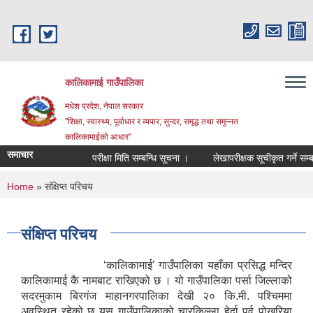
Skip to main content
कालिकामाई गाउँपालिका
मधेश प्रदेश, नेपाल सरकार
"शिक्षा, स्वास्थ्य, पूर्वाधार र व्यपार; सुन्दर, समृद्ध तथा समुन्नत
कालिकामाईको आधार"
समाचार
परीक्षा मिति सम्बन्धि सूचना ।
लेखापरीक्षक सूचीकृत गर्ने सम्बन्ध
You are here
Home
» संक्षिप्त परिचय
संक्षिप्त परिचय
‘कालिकामाई’ गाउँपालिका यहाँका प्रसिद्ध मन्दिर
कालिकामाई कै नामबाट राखिएको छ । यो गाउँपालिका पर्सा जिल्लाको
सदरमुकाम बिरगंज माहानगरपालिका देखी २० कि.मी. पश्चिममा
अवस्थित रहेको छ यस गाउँपालिकाको चारकिल्ला हेर्दा पूर्व पोखरिया