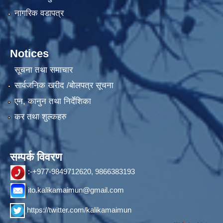
नागरिक वडापत्र
Notices
सूचना तथा समाचार
सार्वजनिक खरीद /बोलपत्र सूचना
एन, कानुन तथा निर्देशिका
कर तथा शुल्कहरु
सम्पर्क विवरण
:-+977-9849712620, 9866383193
ito.kalikamaimun@gmail.com
https://twitter.com/kalikamaimun