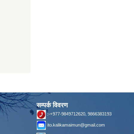
सम्पर्क विवरण
:-+977-9849712620, 9866383193
ito.kalikamaimun@gmail.com