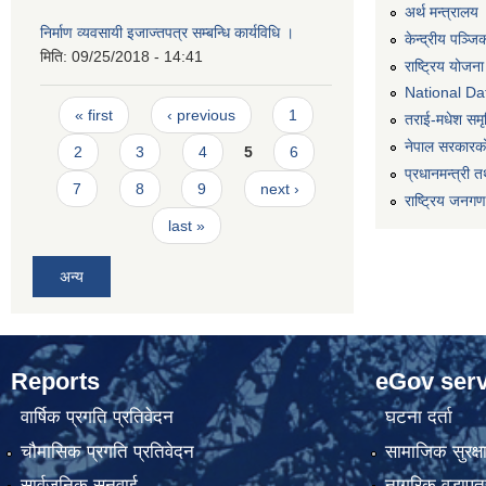
अर्थ मन्त्रालय
निर्माण व्यवसायी इजाज्तपत्र सम्बन्धि कार्यविधि ।
केन्द्रीय पञ्ज
मिति:
09/25/2018 - 14:41
राष्ट्रिय योजन
National Dat
Pages
« first
‹ previous
1
तराई-मधेश समृद्
नेपाल सरकारको
2
3
4
5
6
प्रधानमन्त्री त
7
8
9
next ›
राष्ट्रिय जनग
last »
अन्य
Reports
eGov serv
वार्षिक प्रगति प्रतिवेदन
घटना दर्ता
चौमासिक प्रगति प्रतिवेदन
सामाजिक सुरक्ष
सार्वजनिक सुनुवाई
नागरिक वडापत्