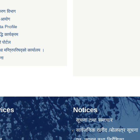
िकरण विभाग
ा आयोग
a Profile
धि कार्यक्रम
 पोर्टल
था मन्त्रिपरिषद्को कार्यालय ।
णना
ices
Notices
सूचना तथा समाचार
ा
सार्वजनिक खरीद /बोलपत्र सूचना
र
एन, कानुन तथा निर्देशिका