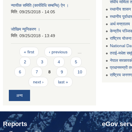
संघीय मामिला 
न्यायीक समिति (कार्यविधि सम्बन्धि) ऐन ।
स्थानीय शासन 
मिति:
09/25/2018 - 14:05
स्थानीय पूर्वा
अर्थ मन्त्रालय
जोखिम न्यूनिकरण ।
केन्द्रीय पञ्ज
मिति:
09/25/2018 - 13:49
राष्ट्रिय योजन
National Dat
Pages
« first
‹ previous
…
तराई-मधेश समृद्
नेपाल सरकारको
2
3
4
5
प्रधानमन्त्री त
6
7
8
9
10
राष्ट्रिय जनग
next ›
last »
अन्य
Reports
eGov serv