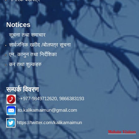
Notices
सूचना तथा समाचार
सार्वजनिक खरीद /बोलपत्र सूचना
एन, कानुन तथा निर्देशिका
कर तथा शुल्कहरु
सम्पर्क विवरण
:-+977-9849712620, 9866383193
ito.kalikamaimun@gmail.com
https://twitter.com/kalikamaimun
Website Visitors