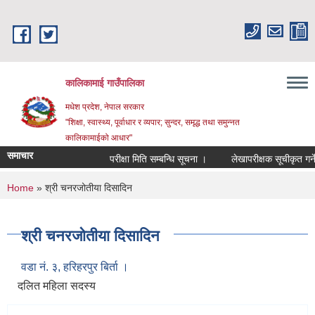
Skip to main content
कालिकामाई गाउँपालिका
मधेश प्रदेश, नेपाल सरकार
"शिक्षा, स्वास्थ्य, पूर्वाधार र व्यपार; सुन्दर, समृद्ध तथा समुन्नत
कालिकामाईको आधार"
समाचार
परीक्षा मिति सम्बन्धि सूचना ।
लेखापरीक्षक सूचीकृत गर्ने स
You are here
Home
» श्री चनरजोतीया दिसादिन
श्री चनरजोतीया दिसादिन
वडा नं. ३, हरिहरपुर बिर्ता ।
दलित महिला सदस्य