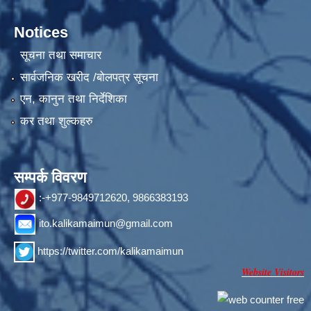
Notices
सूचना तथा समाचार
सार्वजनिक खरीद /बोलपत्र सूचना
एन, कानुन तथा निर्देशिका
कर तथा शुल्कहरु
सम्पर्क विवरण
:-+977-9849712620, 9866383193
ito.kalikamaimun@gmail.com
https://twitter.com/kalikamaimun
Website Visitors