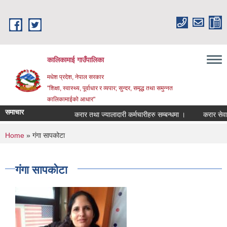
Skip to main content
कालिकामाई गाउँपालिका
मधेश प्रदेश, नेपाल सरकार
"शिक्षा, स्वास्थ्य, पूर्वाधार र व्यपार; सुन्दर, समृद्ध तथा समुन्नत
कालिकामाईको आधार"
समाचार
करार तथा ज्यालादारी कर्मचारीहरु सम्बन्धमा ।
करार सेवामा क
You are here
Home
» गंगा सापकोटा
गंगा सापकोटा