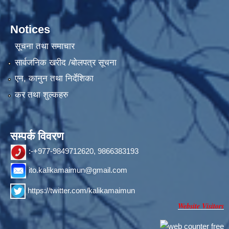
Notices
सूचना तथा समाचार
सार्वजनिक खरीद /बोलपत्र सूचना
एन, कानुन तथा निर्देशिका
कर तथा शुल्कहरु
सम्पर्क विवरण
:-+977-9849712620, 9866383193
ito.kalikamaimun@gmail.com
https://twitter.com/kalikamaimun
Website Visitors