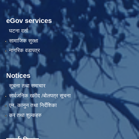
eGov services
घटना दर्ता
सामाजिक सुरक्षा
नागरिक वडापत्र
Notices
सूचना तथा समाचार
सार्वजनिक खरीद /बोलपत्र सूचना
एन, कानुन तथा निर्देशिका
कर तथा शुल्कहरु