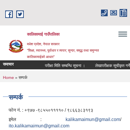
Skip to main content
कालिकामाई गाउँपालिका
मधेश प्रदेश, नेपाल सरकार
"शिक्षा, स्वास्थ्य, पूर्वाधार र व्यपार; सुन्दर, समृद्ध तथा समुन्नत
कालिकामाईको आधार"
समाचार
परीक्षा मिति सम्बन्धि सूचना ।
लेखापरीक्षक सूचीकृत गर्ने सम
You are here
Home
» सम्पर्क
सम्पर्क
फोन नं. : ‍+९७७ -९८५५०११११० / ९८६६३८३१९३
इमेल :
kalikamaimun@gmail.com
/
ito.kalikamaimun@gmail.com