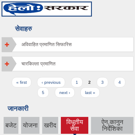
सेवाहरु
अविवाहित प्रमाणित सिफारिस
चारकिल्ला प्रमाणित
Pages
« first
‹ previous
1
2
3
4
5
next ›
last »
जानकारी
विधुतीय
ऐन,कानुन
बजेट
योजना
खरीद
(active
सेवा
निर्देशिका
tab)